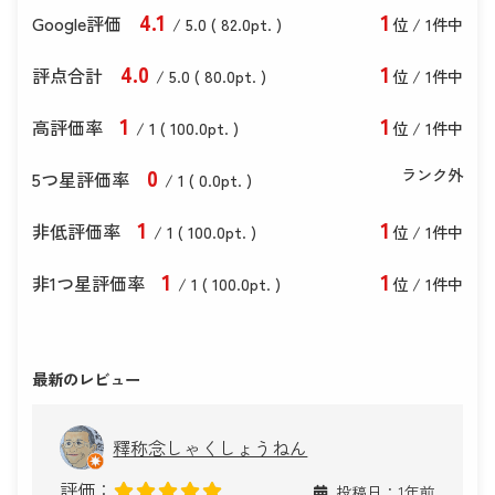
4
.1
1
Google評価
/ 5.0 (
82
.0
pt. )
位 / 1件中
4
.0
1
評点合計
/ 5
.0
(
80
.0
pt. )
位 / 1件中
1
1
高評価率
/ 1 (
100
.0
pt. )
位 / 1件中
0
ランク外
5つ星評価率
/ 1 (
0
.0
pt. )
1
1
非低評価率
/ 1 (
100
.0
pt. )
位 / 1件中
1
1
非1つ星評価率
/ 1 (
100
.0
pt. )
位 / 1件中
最新のレビュー
釋称念しゃくしょうねん
評価：
投稿日：1年前