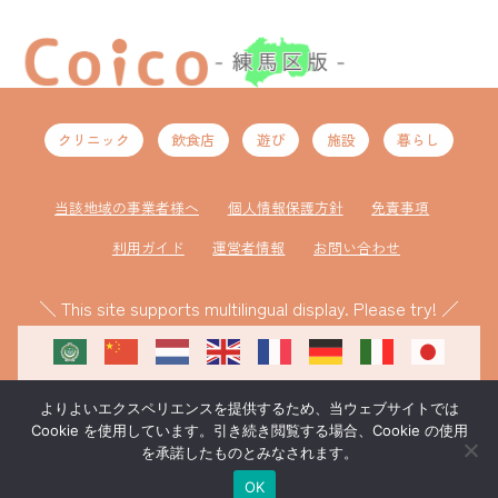
クリニック
飲食店
遊び
施設
暮らし
当該地域の事業者様へ
個人情報保護方針
免責事項
利用ガイド
運営者情報
お問い合わせ
＼ This site supports multilingual display. Please try! ／
よりよいエクスペリエンスを提供するため、当ウェブサイトでは
Cookie を使用しています。引き続き閲覧する場合、Cookie の使用
を承諾したものとみなされます。
ものづくり補助金により作成
©coico 練馬区版
OK