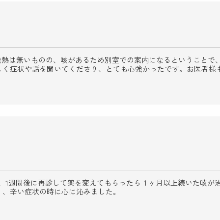
発熱は無いものの、咳があるため別室での案内になるということで
しく症状や話を聞いてくださり、とても心強かったです。お医者様
、1週間後に再診して薬を変えてもらったら１ヶ月以上続いた咳が
り、辛い症状の時に心に沁みました。