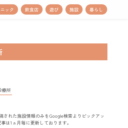
リニック
飲食店
遊び
施設
暮らし
新
診療所
された施設情報のみをGoogle検索よりピックアッ
記事は1ヵ月毎に更新しております。