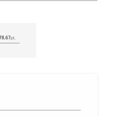
78
.67
pt.