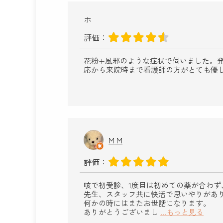
ホ
評価：
花粉+風邪のような症状で伺いました。
応から来院時まで看護師の方がとても優
M M
評価：
咳で初受診、1度目は初めての薬が合わず
先生、スタッフ共に快活で思いやりがあ
何かの時にはまたお世話になります。
ありがとうございまし
...もっと見る