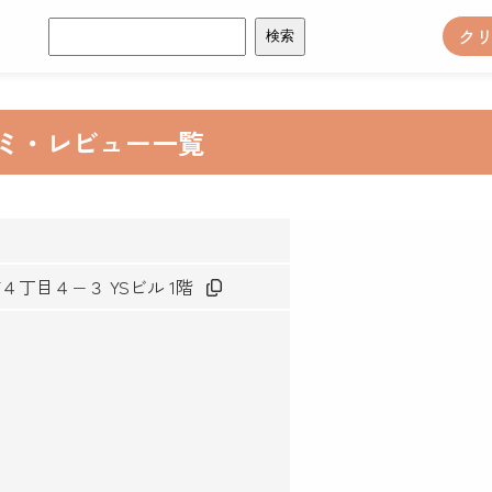
検
ク
索:
コミ・レビュー一覧
町４丁目４−３ YSビル 1階