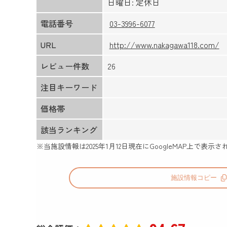
日曜日: 定休日
電話番号
03-3996-6077
URL
http://www.nakagawa118.com/
レビュー件数
26
注目キーワード
価格帯
該当ランキング
※当施設情報は
2025年1月12日
現在にGoogleMAP上で表
施設情報コピー