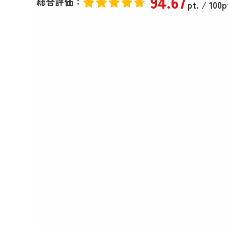
94
.67
総合評価：
pt.
/ 100p