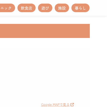
リニック
飲食店
遊び
施設
暮らし
Google MAPで見る