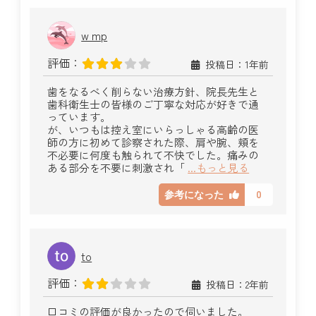
w mp
評価：
投稿日：1年前
歯をなるべく削らない治療方針、院長先生と
歯科衛生士の皆様のご丁寧な対応が好きで通
っています。
が、いつもは控え室にいらっしゃる高齢の医
師の方に初めて診察された際、肩や腕、頬を
不必要に何度も触られて不快でした。痛みの
ある部分を不要に刺激され「
...もっと見る
0
参考になった
to
評価：
投稿日：2年前
口コミの評価が良かったので伺いました。