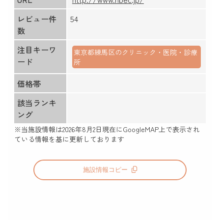
レビュー件
54
数
注目キーワ
東京都練馬区のクリニック・医院・診療
ード
所
価格帯
該当ランキ
ング
※当施設情報は
2026年8月2日
現在にGoogleMAP上で表示され
ている情報を基に更新しております
施設情報コピー