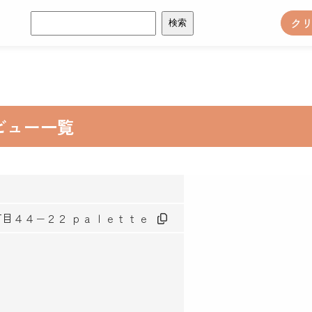
検
ク
索:
レビュー一覧
宮１丁目４４−２２ ｐａｌｅｔｔｅ