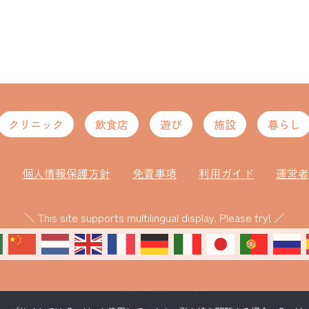
クリニック
飲食店
遊び
施設
暮らし
個人情報保護方針
免責事項
利用ガイド
運営者
＼ This site supports multilingual display. Please try! ／
ものづくり補助金により作成
©coico 練馬区版