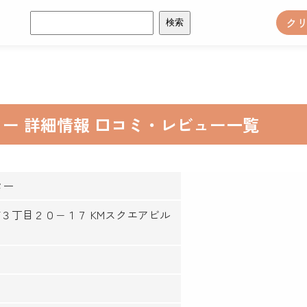
検
ク
索:
ー 詳細情報 口コミ・レビュー一覧
ター
井町３丁目２０−１７ KMスクエアビル