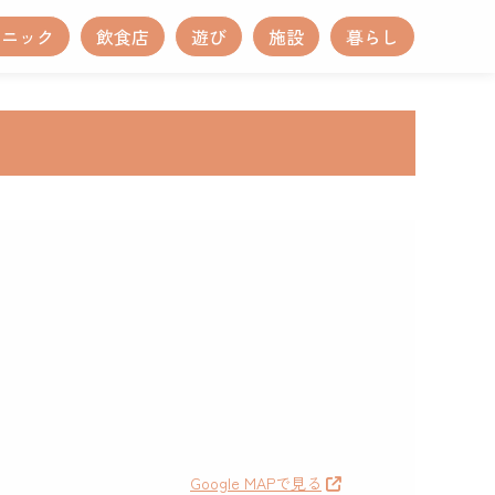
リニック
飲食店
遊び
施設
暮らし
Google MAPで見る