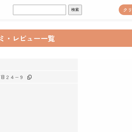
検
ク
索:
コミ・レビュー一覧
４丁目２４−９