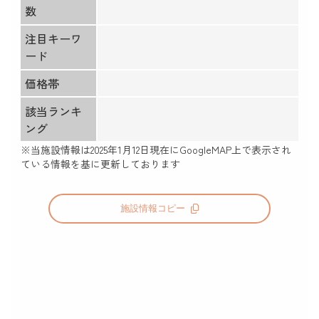
数
注目キーワ
ード
価格帯
該当ランキ
ング
※当施設情報は
2025年1月12日
現在にGoogleMAP上で表示され
ている情報を基に更新しております
施設情報コピー