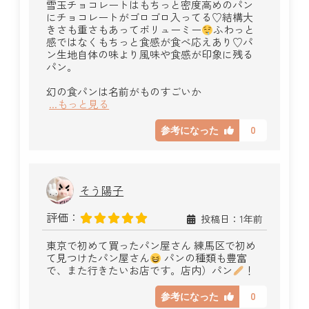
雪玉チョコレートはもちっと密度高めのパン
にチョコレートがゴロゴロ入ってる♡結構大
きさも重さもあってボリューミー
ふわっと
感ではなくもちっと食感が食べ応えあり♡パ
ン生地自体の味より風味や食感が印象に残る
パン。
幻の食パンは名前がものすごいか
...もっと見る
0
参考になった
そう陽子
評価：
投稿日：1年前
東京で初めて買ったパン屋さん 練馬区で初め
て見つけたパン屋さん
パンの種類も豊富
で、また行きたいお店です。店内）パン
！
0
参考になった