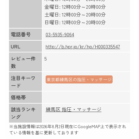
金曜日: 12時00分～20時00分
土曜日: 12時00分～20時00分
日曜日: 12時00分～20時00分
電話番号
03-5935-9064
URL
http://b.hpr.jp/kr/hp/H000335547
レビュー件
5
数
注目キーワ
東京都練馬区の指圧・マッサージ
ード
価格帯
該当ランキ
練馬区 指圧・マッサージ
ング
※当施設情報は
2026年8月2日
現在にGoogleMAP上で表示され
ている情報を基に更新しております