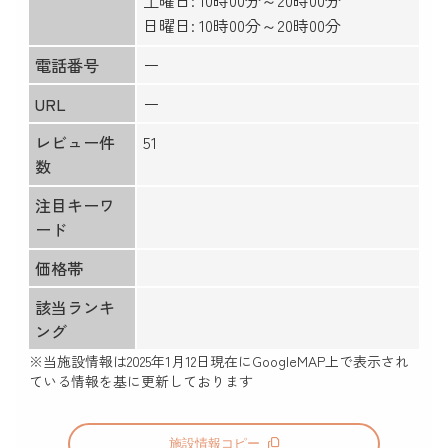
土曜日: 10時00分～20時00分
日曜日: 10時00分～20時00分
電話番号
ー
URL
ー
レビュー件
51
数
注目キーワ
ード
価格帯
該当ランキ
ング
※当施設情報は
2025年1月12日
現在にGoogleMAP上で表示され
ている情報を基に更新しております
施設情報コピー