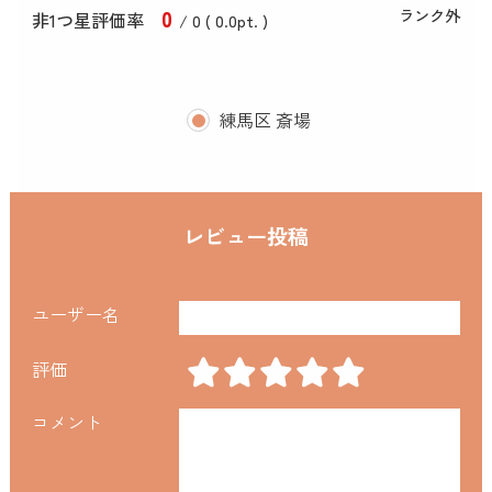
0
ランク外
非1つ星評価率
/ 0 (
0
.0
pt. )
練馬区 斎場
レビュー投稿
ユーザー名
評価
コメント