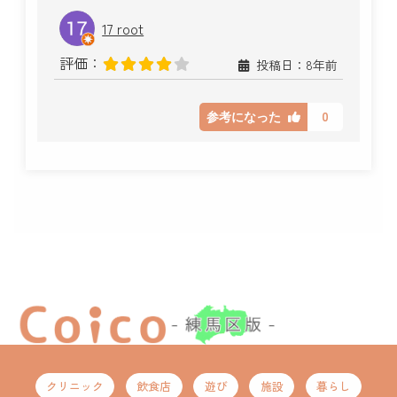
17 root
評価：
投稿日：8年前
0
参考になった
クリニック
飲食店
遊び
施設
暮らし