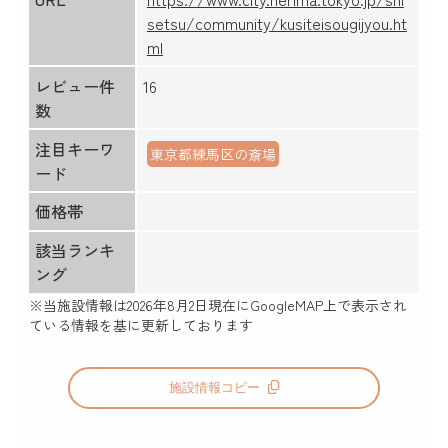
setsu/community/kusiteisougijyou.ht
ml
レビュー件
16
数
注目キーワ
東京都練馬区の斎場
ード
価格帯
該当ランキ
ング
※当施設情報は
2026年8月2日
現在にGoogleMAP上で表示され
ている情報を基に更新しております
施設情報コピー