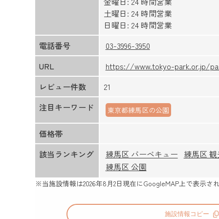
金曜日: 24 時間営業
土曜日: 24 時間営業
日曜日: 24 時間営業
電話番号
03-3996-3950
URL
https://www.tokyo-park.or.jp/p
レビュー件数
21
注目キーワード
東京都練馬区の公園
価格帯
該当ランキング
練馬区 バーベキュー
練馬区 
練馬区 公園
※当施設情報は
2026年8月2日
現在にGoogleMAP上で表
施設情報コピー