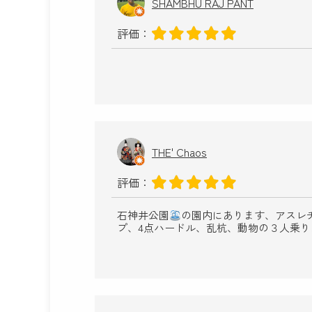
SHAMBHU RAJ PANT
評価：
THE' Chaos
評価：
石神井公園
の園内にあります、アスレ
プ、4点ハードル、乱杭、動物の３人乗