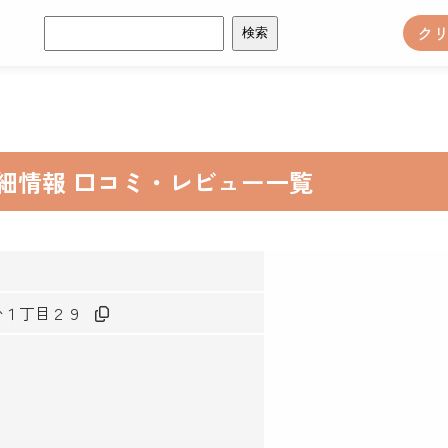
検
ク
索:
詳細情報 口コミ・レビュー一覧
井台１丁目２９