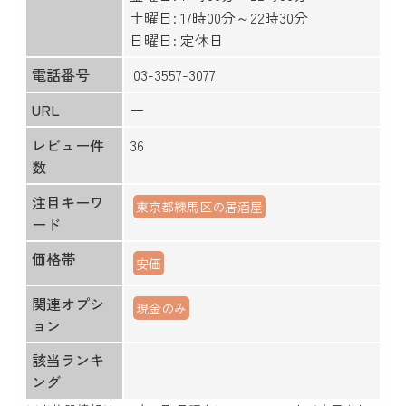
土曜日: 17時00分～22時30分
日曜日: 定休日
電話番号
03-3557-3077
URL
ー
レビュー件
36
数
注目キーワ
東京都練馬区の居酒屋
ード
価格帯
安価
関連オプシ
現金のみ
ョン
該当ランキ
ング