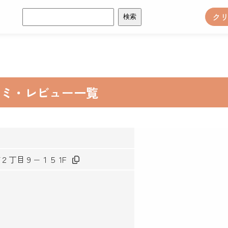
検
ク
索:
コミ・レビュー一覧
町２丁目９−１５ 1F