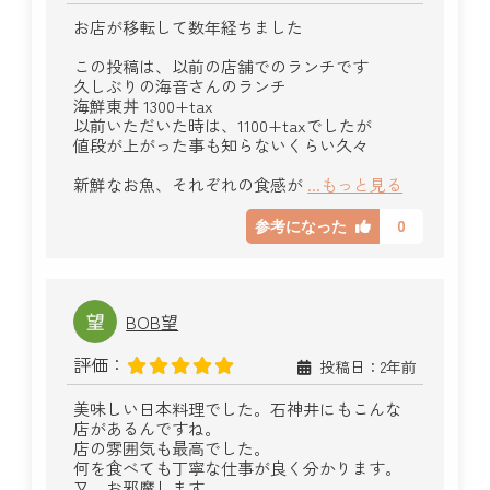
お店が移転して数年経ちました
この投稿は、以前の店舗でのランチです
久しぶりの海音さんのランチ
海鮮東丼 1300+tax
以前いただいた時は、1100+taxでしたが
値段が上がった事も知らないくらい久々
新鮮なお魚、それぞれの食感が
...もっと見る
0
参考になった
BOB望
評価：
投稿日：2年前
美味しい日本料理でした。石神井にもこんな
店があるんですね。
店の雰囲気も最高でした。
何を食べても丁寧な仕事が良く分かります。
又、お邪魔します。