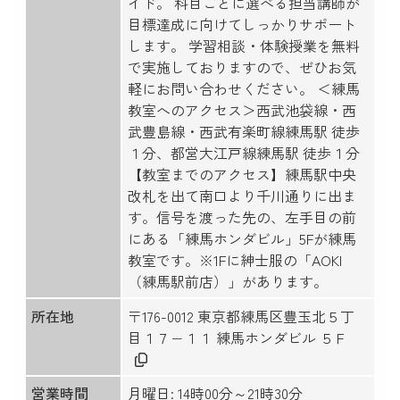
イド。 科目ごとに選べる担当講師が
目標達成に向けてしっかりサポート
します。 学習相談・体験授業を無料
で実施しておりますので、ぜひお気
軽にお問い合わせください。 ＜練馬
教室へのアクセス＞西武池袋線・西
武豊島線・西武有楽町線練馬駅 徒歩
１分、都営大江戸線練馬駅 徒歩１分
【教室までのアクセス】練馬駅中央
改札を出て南口より千川通りに出ま
す。信号を渡った先の、左手目の前
にある「練馬ホンダビル」5Fが練馬
教室です。※1Fに紳士服の「AOKI
（練馬駅前店）」があります。
所在地
〒176-0012 東京都練馬区豊玉北５丁
目１７−１１ 練馬ホンダビル ５Ｆ
営業時間
月曜日: 14時00分～21時30分