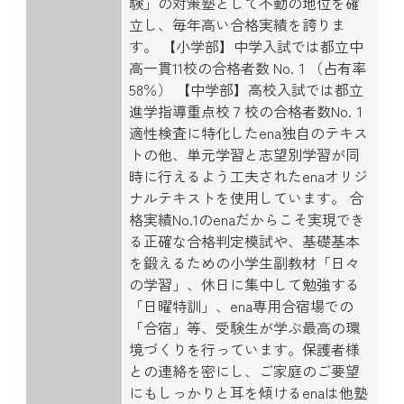
験」の対策塾として不動の地位を確
立し、毎年高い合格実績を誇りま
す。 【小学部】中学入試では都立中
高一貫11校の合格者数 No.１（占有率
58％） 【中学部】高校入試では都立
進学指導重点校７校の合格者数No.１
適性検査に特化したena独自のテキス
トの他、単元学習と志望別学習が同
時に行えるよう工夫されたenaオリジ
ナルテキストを使用しています。 合
格実績No.1のenaだからこそ実現でき
る正確な合格判定模試や、基礎基本
を鍛えるための小学生副教材「日々
の学習」、休日に集中して勉強する
「日曜特訓」、ena専用合宿場での
「合宿」等、受験生が学ぶ最高の環
境づくりを行っています。保護者様
との連絡を密にし、ご家庭のご要望
にもしっかりと耳を傾けるenaは他塾