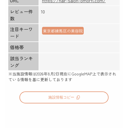
URL
https://hair-salon-omorfi.com/
レビュー件
10
数
注目キーワ
東京都練馬区の美容院
ード
価格帯
該当ランキ
ング
※当施設情報は
2026年8月2日
現在にGoogleMAP上で表示され
ている情報を基に更新しております
施設情報コピー