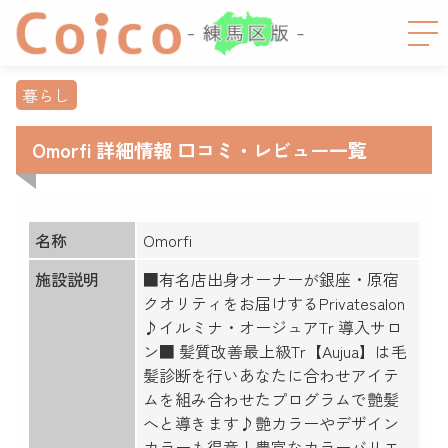
暮らし
Omorfi 詳細情報 口コミ・レビュー一覧
名称
Omorfi
施設説明
■有名店出身オーナーが銀座・原宿
クオリティをお届けするPrivatesalon
♪イルミナ・オージュアTr 導入サロ
ン■ 髪質改善最上級Tr【Aujua】は毛
髪診断を行いあなたに合わせアイテ
ムを組み合わせたプログラムで艶髪
へと導きます♪艶カラーやデザイン
カラーも得意！豊富なカラーバリエ