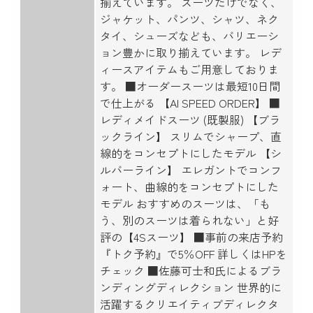
揃えています。 スーツだけでなく、
ジャケット、パンツ、シャツ、ネク
タイ、シューズなども、バリエーシ
ョン豊かに取り揃えています。 レデ
ィースアイテムもご用意しておりま
す。 ■オーダースーツは最短10日間
で仕上がる 【AI SPEED ORDER】 ■
レディメイドスーツ (既製服) 【ブラ
ックライン】 スリムでシャープ、直
線的をコンセプトにしたモデル 【シ
ルバーライン】 エレガントでコンフ
ォート、曲線的をコンセプトにした
モデル おすすめのスーツは、「も
う、別のスーツは着られない」と好
評の【4Sスーツ】 ■事前の来店予約
『トク予約』で5％OFF 詳しくはHPを
チェック ■佐藤可士和氏によるブラ
ンディングディレクション 世界的に
活躍するクリエイティブディレクタ