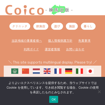
クリニック
飲食店
遊び
施設
暮らし
当該地域の事業者様へ
個人情報保護方針
免責事項
利用ガイド
運営者情報
お問い合わせ
＼ This site supports multilingual display. Please try! ／
よりよいエクスペリエンスを提供するため、当ウェブサイトでは
Cookie を使用しています。引き続き閲覧する場合、Cookie の使用
を承諾したものとみなされます。
ものづくり補助金により作成
©coico 練馬区版
OK