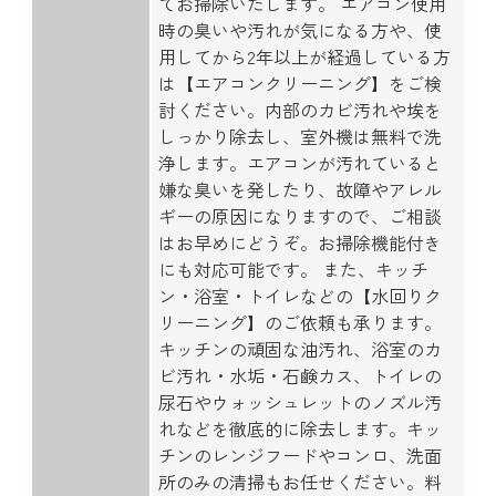
てお掃除いたします。 エアコン使用
時の臭いや汚れが気になる方や、使
用してから2年以上が経過している方
は【エアコンクリーニング】をご検
討ください。内部のカビ汚れや埃を
しっかり除去し、室外機は無料で洗
浄します。エアコンが汚れていると
嫌な臭いを発したり、故障やアレル
ギーの原因になりますので、ご相談
はお早めにどうぞ。お掃除機能付き
にも対応可能です。 また、キッチ
ン・浴室・トイレなどの【水回りク
リーニング】のご依頼も承ります。
キッチンの頑固な油汚れ、浴室のカ
ビ汚れ・水垢・石鹸カス、トイレの
尿石やウォッシュレットのノズル汚
れなどを徹底的に除去します。キッ
チンのレンジフードやコンロ、洗面
所のみの清掃もお任せください。料