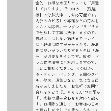
金的にお得な水回りセットもご用意
しております。 そのほか、【洗濯
機】の分解洗浄にも対応可能です。
内部のカビ汚れや繊維などの汚れを
とことん除去。一つずつギリギリま
で分解して丁寧に洗浄しますので、
普段は目にしない箇所までキレイ
に！乾燥に時間がかかったり、洗濯
物に臭いがついたりするときは「洗
浄」が必要なサインです。縦型・ド
ラム式洗濯機にも対応しますので、
ぜひご相談ください。 そのほか、
窓・サッシ、ベランダ、玄関のタイ
ル、壁面、通気口など、気になる箇
所がありましたら、お気軽にお問い
合わせをどうぞ。もちろん1つに限ら
ず、複数の組み合わせも対応可能で
す。お掃除を通して、お客様の日々
の暮らしが少しでも豊かになれます