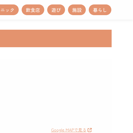
リニック
飲食店
遊び
施設
暮らし
Google MAPで見る