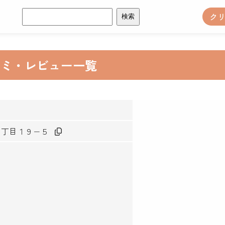
検
ク
索:
コミ・レビュー一覧
田２丁目１９−５