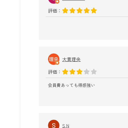
評価：
大貫理央
評価：
会員費あっても得感強い
S N