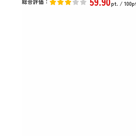
59
.90
総合評価：
pt.
/ 100p