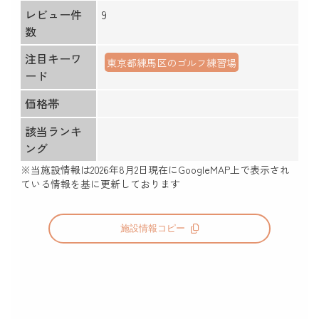
レビュー件
9
数
注目キーワ
東京都練馬区のゴルフ練習場
ード
価格帯
該当ランキ
ング
※当施設情報は
2026年8月2日
現在にGoogleMAP上で表示され
ている情報を基に更新しております
施設情報コピー