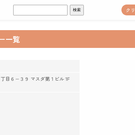
検
ク
索:
ー一覧
町６丁目６−３９ マスダ第１ビル 1F