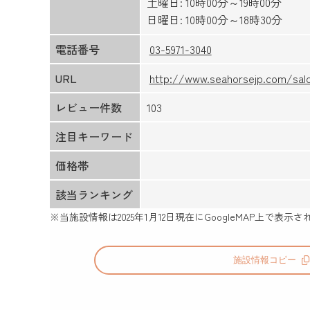
土曜日: 10時00分～19時00分
日曜日: 10時00分～18時30分
電話番号
03-5971-3040
URL
http://www.seahorsejp.com/sal
レビュー件数
103
注目キーワード
価格帯
該当ランキング
※当施設情報は
2025年1月12日
現在にGoogleMAP上で表
施設情報コピー