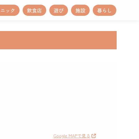
リニック
飲食店
遊び
施設
暮らし
Google MAPで見る