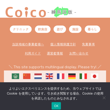
クリニック
飲食店
遊び
施設
暮らし
当該地域の事業者様へ
個人情報保護方針
免責事項
利用ガイド
運営者情報
お問い合わせ
＼ This site supports multilingual display. Please try! ／
よりよいエクスペリエンスを提供するため、当ウェブサイトでは
Cookie を使用しています。引き続き閲覧する場合、Cookie の使用
を承諾したものとみなされます。
ものづくり補助金により作成
©coico 練馬区版
OK