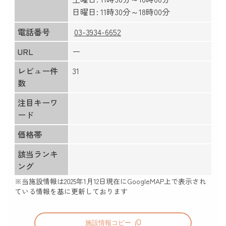
日曜日: 11時30分～18時00分
電話番号
03-3934-6652
URL
ー
レビュー件
31
数
注目キーワ
ード
価格帯
該当ランキ
ング
※当施設情報は
2025年1月12日
現在にGoogleMAP上で表示され
ている情報を基に更新しております
施設情報コピー