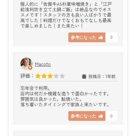
個人的に「佐賀牛A5朴葉味噌焼き」と「江戸
前浅利炊き立て土鍋ご飯」は絶品なのでオス
スメです！スタッフの方も良い人ばかりで最
高でした！料理だけでなくおもてなしも最高
で楽しめました！また来たい！
0
参考になった
Macoto
評価：
投稿日：1年前
忘年会で利用。
店内は何だか複雑な造りで面白かったです。
雰囲気は良かった。鮎焼いた。
落ち着いたタイミングで家族と来たいです。
0
参考になった