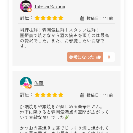
Takeshi Sakurai
評価：
投稿日：1年前
料理抜群！雰囲気抜群！スタッフ抜群！
囲炉裏で焼きながら酒の摘みを頂くのは最高
の贅沢でした。また、お邪魔したいお店で
す。
0
参考になった
佐藤
評価：
投稿日：1年前
炉端焼きや藁焼きが楽しめる楽華日さん。
地下に降りると雰囲気満点の空間が広がって
いて素敵なお店でした
かつおの藁焼きは藁でじっくり燻し焼かれて