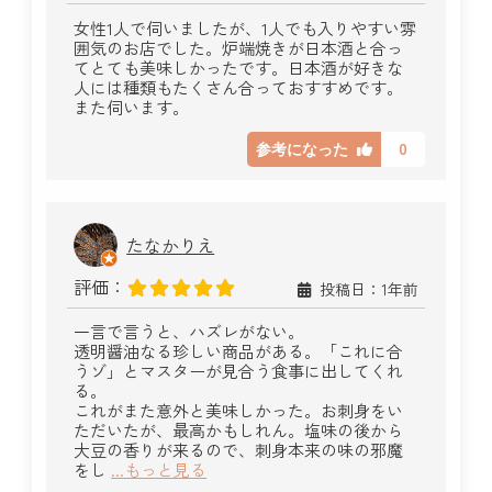
女性1人で伺いましたが、1人でも入りやすい雰
囲気のお店でした。炉端焼きが日本酒と合っ
てとても美味しかったです。日本酒が好きな
人には種類もたくさん合っておすすめです。
また伺います。
0
参考になった
たなかりえ
評価：
投稿日：1年前
一言で言うと、ハズレがない。
透明醤油なる珍しい商品がある。「これに合
うゾ」とマスターが見合う食事に出してくれ
る。
これがまた意外と美味しかった。お刺身をい
ただいたが、最高かもしれん。塩味の後から
大豆の香りが来るので、刺身本来の味の邪魔
をし
...もっと見る