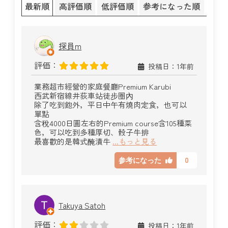
最新順
高評価順
低評価順
参考になった順
探員m
評価：
投稿日：1年前
業務超市經營的家庭餐廳Premium Karubi
西武新宿線井荻車站徒步圈內
除了吃到飽外，平日中午有燒肉定食，也可以
單點
含稅4000日圓左右的Premium course含105種菜
色，可以吃到多種厚切、骰子牛排
最喜歡的是韓式醃漬牛
...もっと見る
0
参考になった
Takuya Satoh
評価：
投稿日：1年前