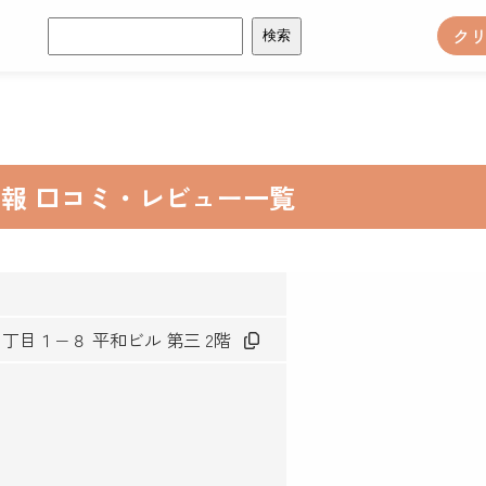
検
ク
索:
情報 口コミ・レビュー一覧
北６丁目１−８ 平和ビル 第三 2階