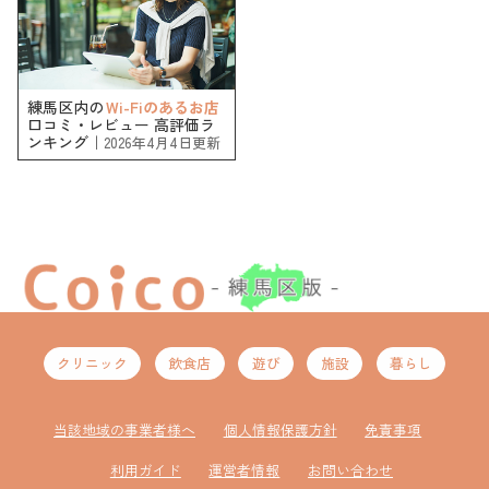
練馬区内の
Wi-Fiのあるお店
口コミ・レビュー 高評価ラ
ンキング｜
2026年4月4日更新
クリニック
飲食店
遊び
施設
暮らし
当該地域の事業者様へ
個人情報保護方針
免責事項
利用ガイド
運営者情報
お問い合わせ