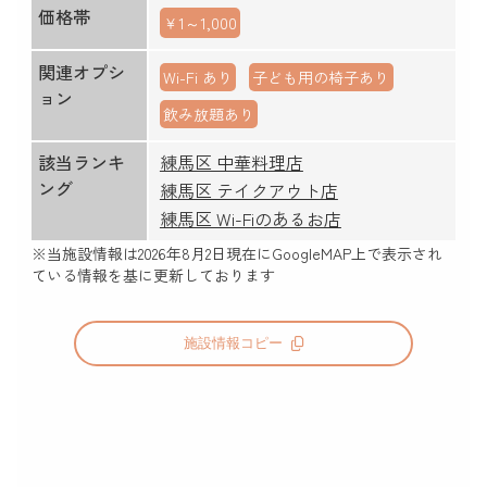
価格帯
￥1～1,000
関連オプシ
Wi-Fi あり
子ども用の椅子あり
ョン
飲み放題あり
該当ランキ
練馬区 中華料理店
ング
練馬区 テイクアウト店
練馬区 Wi-Fiのあるお店
※当施設情報は
2026年8月2日
現在にGoogleMAP上で表示され
ている情報を基に更新しております
施設情報コピー