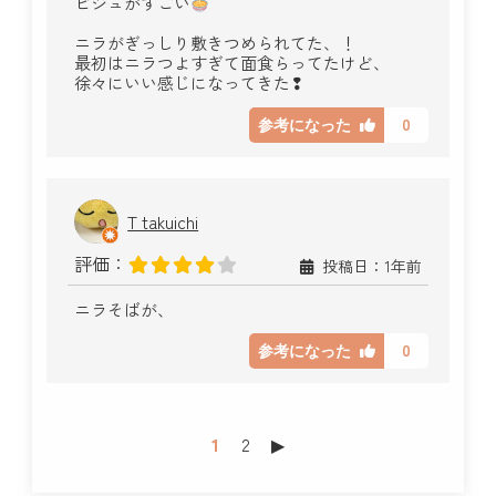
ビジュがすごい
ニラがぎっしり敷きつめられてた、！
最初はニラつよすぎて面食らってたけど、
徐々にいい感じになってきた❢
0
参考になった
T takuichi
評価：
投稿日：1年前
ニラそばが、
0
参考になった
1
2
▶︎