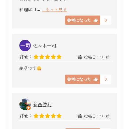
料理は口コ
...もっと見る
0
参考になった
佐々木一司
評価：
投稿日：1年前
絶品です
0
参考になった
新西勝利
評価：
投稿日：1年前