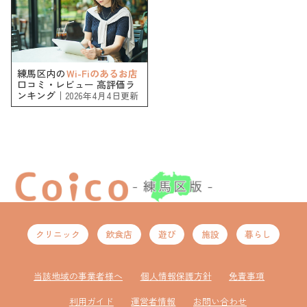
練馬区内の
Wi-Fiのあるお店
口コミ・レビュー 高評価ラ
ンキング｜
2026年4月4日更新
クリニック
飲食店
遊び
施設
暮らし
当該地域の事業者様へ
個人情報保護方針
免責事項
利用ガイド
運営者情報
お問い合わせ