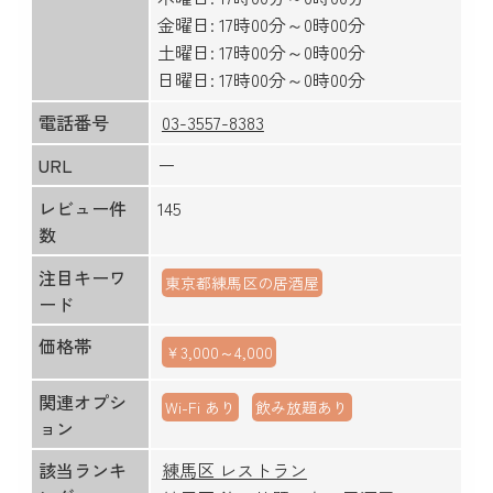
金曜日: 17時00分～0時00分
土曜日: 17時00分～0時00分
日曜日: 17時00分～0時00分
電話番号
03-3557-8383
URL
ー
レビュー件
145
数
注目キーワ
東京都練馬区の居酒屋
ード
価格帯
￥3,000～4,000
関連オプシ
Wi-Fi あり
飲み放題あり
ョン
該当ランキ
練馬区 レストラン