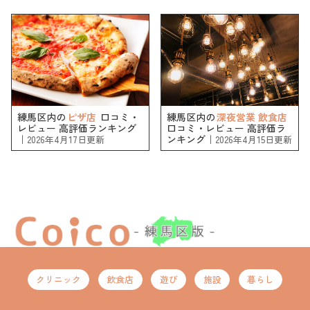
練馬区内の
ピザ店
口コミ・
練馬区内の
深夜営業 飲食店
レビュー 高評価ランキング
口コミ・レビュー 高評価ラ
｜
ンキング｜
2026年4月17日更新
2026年4月15日更新
クリニック
飲食店
遊び
施設
暮らし