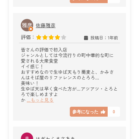
佐藤雅彦
評価：
投稿日：1年前
皆さんの評価で初入店
ジャンルとしては今流行りの町中華的な町に
愛される大衆食堂
イイ感じ！
おすすめなので生ゆば天もり蕎麦と、かみさ
んはそば屋のリファレンスのとろろ…
美味い！
生ゆば天は早く食べた方が…アツアツ・とろと
ろで楽しめますよ
か
...もっと見る
0
参考になった
はぎわらまさあき