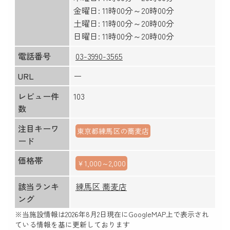
金曜日: 11時00分～20時00分
土曜日: 11時00分～20時00分
日曜日: 11時00分～20時00分
電話番号
03-3990-3565
URL
ー
レビュー件
103
数
注目キーワ
東京都練馬区の蕎麦店
ード
価格帯
￥1,000～2,000
該当ランキ
練馬区 蕎麦店
ング
※当施設情報は
2026年8月2日
現在にGoogleMAP上で表示され
ている情報を基に更新しております