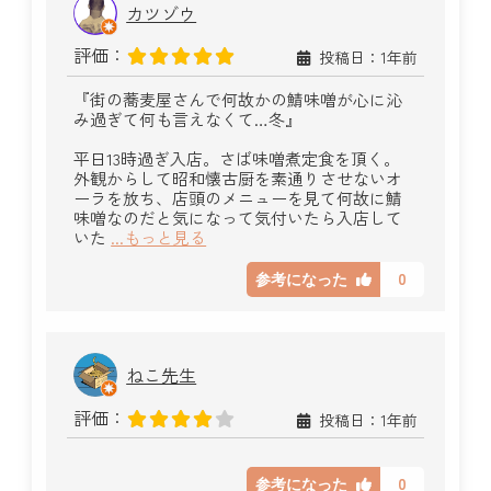
カツゾウ
評価：
投稿日：1年前
『街の蕎麦屋さんで何故かの鯖味噌が心に沁
み過ぎて何も言えなくて…冬』
平日13時過ぎ入店。さば味噌煮定食を頂く。
外観からして昭和懐古厨を素通りさせないオ
ーラを放ち、店頭のメニューを見て何故に鯖
味噌なのだと気になって気付いたら入店して
いた
...もっと見る
0
参考になった
ねこ先生
評価：
投稿日：1年前
0
参考になった