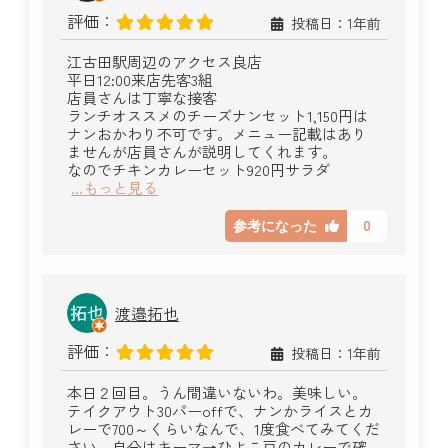
評価：
投稿日：1年前
江古田駅周辺のアクセス良店
平日12:00来店先客3組
店員さんは丁寧な接客
ランチオススメのチーズナンセット1,150円は
ナンおかわり不可です。メニュー記載はあり
ませんが店員さんが説明してくれます。
なのでチキンカレーセット920円サラダ
...もっと見る
0
参考になった
渡邉拓也
評価：
投稿日：1年前
本日２回目。うん間違いないわ。美味しい。
テイクアウト30パーoffで、ナンかライスとカ
レーで700～くらいなんで、1度食べてみてくだ
さい。自分はキーマ→ひよこ豆のカレーで確