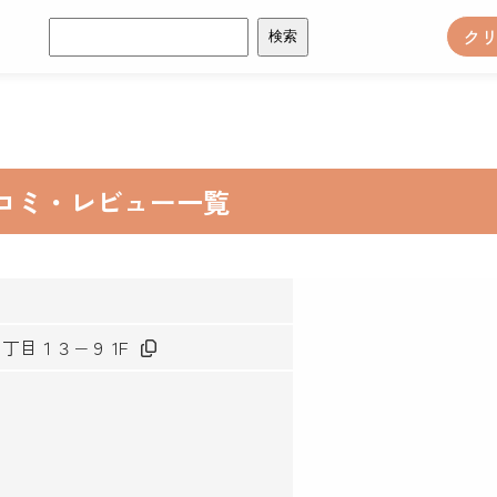
検
ク
索:
報 口コミ・レビュー一覧
３丁目１３−９ 1F