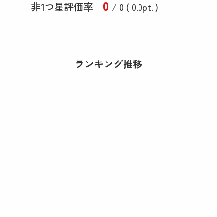
0
非1つ星評価率
/ 0 (
0
.0
pt. )
ランキング推移