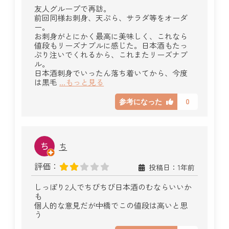
友人グループで再訪。
前回同様お刺身、天ぷら、サラダ等をオーダ
ー。
お刺身がとにかく最高に美味しく、これなら
値段もリーズナブルに感じた。日本酒もたっ
ぷり注いでくれるから、これまたリーズナブ
ル。
日本酒刺身でいったん落ち着いてから、今度
は黒毛
...もっと見る
0
参考になった
ち
評価：
投稿日：1年前
しっぽり2人でちびちび日本酒のむならいいか
も
個人的な意見だが中橋でこの値段は高いと思
う