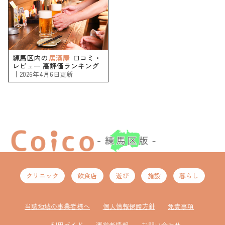
練馬区内の
居酒屋
口コミ・
レビュー 高評価ランキング
｜
2026年4月6日更新
クリニック
飲食店
遊び
施設
暮らし
当該地域の事業者様へ
個人情報保護方針
免責事項
利用ガイド
運営者情報
お問い合わせ