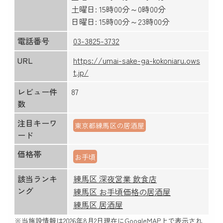
土曜日: 15時00分～0時00分
日曜日: 15時00分～23時00分
電話番号
03-3825-3732
URL
https://umai-sake-ga-kokoniaru.ows
t.jp/
レビュー件
87
数
注目キーワ
東京都練馬区の居酒屋
ード
価格帯
お手頃
該当ランキ
練馬区 深夜営業 飲食店
ング
練馬区 お手頃価格の居酒屋
練馬区 居酒屋
※当施設情報は
2026年8月2日
現在にGoogleMAP上で表示され