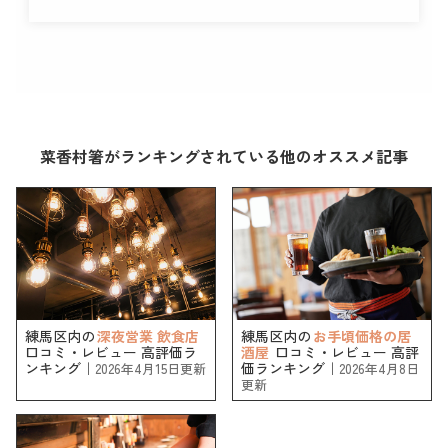
菜香村箸がランキングされている他のオススメ記事
練馬区内の
深夜営業 飲食店
練馬区内の
お手頃価格の居
口コミ・レビュー 高評価ラ
酒屋
口コミ・レビュー 高評
ンキング｜
価ランキング｜
2026年4月15日更新
2026年4月8日
更新