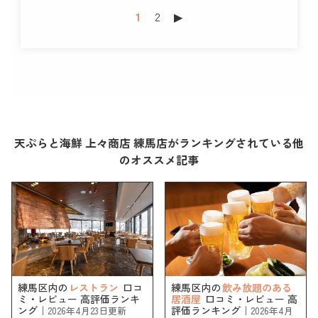
1
2
▶︎
天ぷらと海鮮 上々商店 練馬店がランキングされている他
のオススメ記事
練馬区内の
レストラン
口コ
練馬区内の
飲み放題のある
ミ・レビュー 高評価ランキ
居酒屋
口コミ・レビュー 高
ング｜
評価ランキング｜
2026年4月23日更新
2026年4月